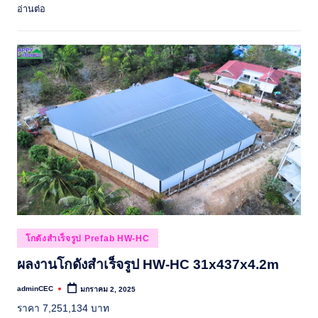
อ่านต่อ
Posted
โกดังสำเร็จรูป Prefab HW-HC
in
ผลงานโกดังสำเร็จรูป HW-HC 31x437x4.2m
adminCEC
มกราคม 2, 2025
Posted
by
ราคา 7,251,134 บาท