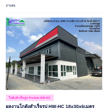
อ่านต่อ
Posted
โกดังสำเร็จรูป Prefab HW-HC
in
ผลงานโกดังสำเร็จรูป HW-HC 18x30x6เมตร