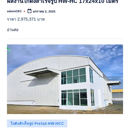
ผลงานโกดังสำเร็จรูป HW-HC 17x24x10 เมตร
adminCEC
มกราคม 2, 2025
Posted
by
ราคา 2,975,371 บาท
อ่านต่อ
Posted
โกดังสำเร็จรูป Prefab HW-HCC
in