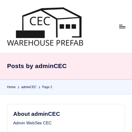
Skip
to
content
Posts by adminCEC
Home
adminCEC
Page 2
About adminCEC
Admin WebSite CEC